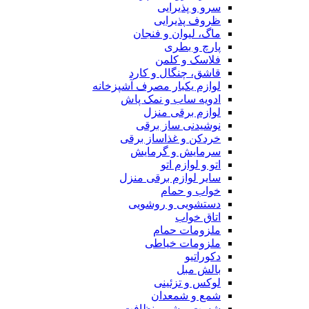
سرو و پذیرایی
ظروف پذیرایی
ماگ، لیوان و فنجان
پارچ و بطری
فلاسک و کلمن
قاشق، چنگال و کارد
لوازم یکبار مصرف آشپزخانه
ادویه ساب و نمک پاش
لوازم برقی منزل
نوشیدنی ساز برقی
خردکن و غذاساز برقی
سرمایش و گرمایش
اتو و لوازم اتو
سایر لوازم برقی منزل
خواب و حمام
دستشویی و روشویی
اتاق خواب
ملزومات حمام
ملزومات خیاطی
دکوراتیو
بالش مبل
لوکس و تزئینی
شمع و شمعدان
شست و شو و نظافت