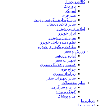
کالای دیجیتال
پاوربانک
اسپیکر
هندزفری
پایه نگهدارنده گوشی و تبلت
سایر کالای دیجیتال
لوازم جانبی خودرو
ابزار خودرو
سایر لوازم خودرو
نظم دهنده داخل خودرو
نظافت و نگهداری خودرو
ورزش و سفر
لوازم ورزشی
تجهیزات سفر
قمقمه و فلاسک سفری
چراغ قوه
زیرانداز سفری
سایر تجهیزات سفر
سایر محصولات
بازی و سرگرمی
کودک و نوزاد
مد و پوشاک
درباره ما
تماس با ما