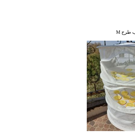
 طرح M