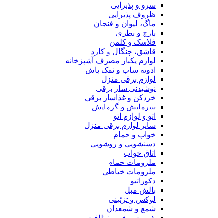
سرو و پذیرایی
ظروف پذیرایی
ماگ، لیوان و فنجان
پارچ و بطری
فلاسک و کلمن
قاشق، چنگال و کارد
لوازم یکبار مصرف آشپزخانه
ادویه ساب و نمک پاش
لوازم برقی منزل
نوشیدنی ساز برقی
خردکن و غذاساز برقی
سرمایش و گرمایش
اتو و لوازم اتو
سایر لوازم برقی منزل
خواب و حمام
دستشویی و روشویی
اتاق خواب
ملزومات حمام
ملزومات خیاطی
دکوراتیو
بالش مبل
لوکس و تزئینی
شمع و شمعدان
شست و شو و نظافت