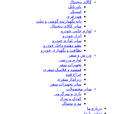
کالای دیجیتال
پاوربانک
اسپیکر
هندزفری
پایه نگهدارنده گوشی و تبلت
سایر کالای دیجیتال
لوازم جانبی خودرو
ابزار خودرو
سایر لوازم خودرو
نظم دهنده داخل خودرو
نظافت و نگهداری خودرو
ورزش و سفر
لوازم ورزشی
تجهیزات سفر
قمقمه و فلاسک سفری
چراغ قوه
زیرانداز سفری
سایر تجهیزات سفر
سایر محصولات
بازی و سرگرمی
کودک و نوزاد
مد و پوشاک
درباره ما
تماس با ما