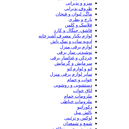
سرو و پذیرایی
ظروف پذیرایی
ماگ، لیوان و فنجان
پارچ و بطری
فلاسک و کلمن
قاشق، چنگال و کارد
لوازم یکبار مصرف آشپزخانه
ادویه ساب و نمک پاش
لوازم برقی منزل
نوشیدنی ساز برقی
خردکن و غذاساز برقی
سرمایش و گرمایش
اتو و لوازم اتو
سایر لوازم برقی منزل
خواب و حمام
دستشویی و روشویی
اتاق خواب
ملزومات حمام
ملزومات خیاطی
دکوراتیو
بالش مبل
لوکس و تزئینی
شمع و شمعدان
شست و شو و نظافت