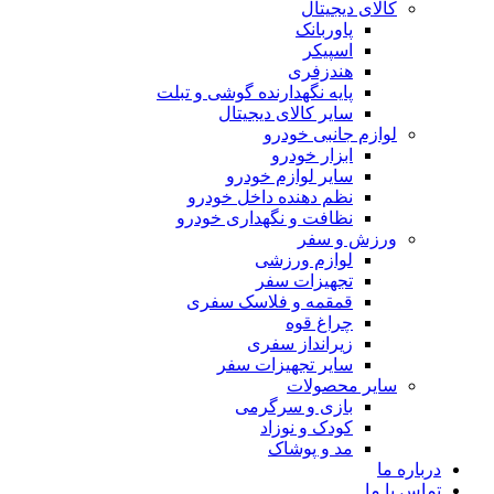
کالای دیجیتال
پاوربانک
اسپیکر
هندزفری
پایه نگهدارنده گوشی و تبلت
سایر کالای دیجیتال
لوازم جانبی خودرو
ابزار خودرو
سایر لوازم خودرو
نظم دهنده داخل خودرو
نظافت و نگهداری خودرو
ورزش و سفر
لوازم ورزشی
تجهیزات سفر
قمقمه و فلاسک سفری
چراغ قوه
زیرانداز سفری
سایر تجهیزات سفر
سایر محصولات
بازی و سرگرمی
کودک و نوزاد
مد و پوشاک
درباره ما
تماس با ما