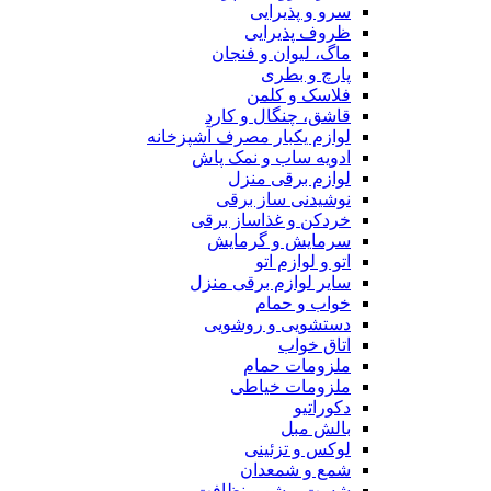
سرو و پذیرایی
ظروف پذیرایی
ماگ، لیوان و فنجان
پارچ و بطری
فلاسک و کلمن
قاشق، چنگال و کارد
لوازم یکبار مصرف آشپزخانه
ادویه ساب و نمک پاش
لوازم برقی منزل
نوشیدنی ساز برقی
خردکن و غذاساز برقی
سرمایش و گرمایش
اتو و لوازم اتو
سایر لوازم برقی منزل
خواب و حمام
دستشویی و روشویی
اتاق خواب
ملزومات حمام
ملزومات خیاطی
دکوراتیو
بالش مبل
لوکس و تزئینی
شمع و شمعدان
شست و شو و نظافت