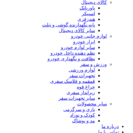
کالای دیجیتال
پاوربانک
اسپیکر
هندزفری
پایه نگهدارنده گوشی و تبلت
سایر کالای دیجیتال
لوازم جانبی خودرو
ابزار خودرو
سایر لوازم خودرو
نظم دهنده داخل خودرو
نظافت و نگهداری خودرو
ورزش و سفر
لوازم ورزشی
تجهیزات سفر
قمقمه و فلاسک سفری
چراغ قوه
زیرانداز سفری
سایر تجهیزات سفر
سایر محصولات
بازی و سرگرمی
کودک و نوزاد
مد و پوشاک
درباره ما
تماس با ما