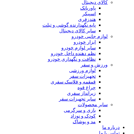
کالای دیجیتال
پاوربانک
اسپیکر
هندزفری
پایه نگهدارنده گوشی و تبلت
سایر کالای دیجیتال
لوازم جانبی خودرو
ابزار خودرو
سایر لوازم خودرو
نظم دهنده داخل خودرو
نظافت و نگهداری خودرو
ورزش و سفر
لوازم ورزشی
تجهیزات سفر
قمقمه و فلاسک سفری
چراغ قوه
زیرانداز سفری
سایر تجهیزات سفر
سایر محصولات
بازی و سرگرمی
کودک و نوزاد
مد و پوشاک
درباره ما
تماس با ما