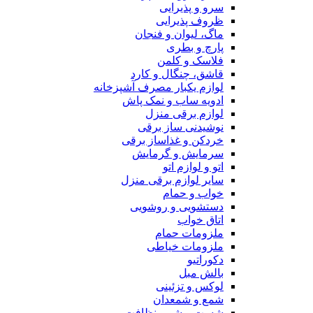
سرو و پذیرایی
ظروف پذیرایی
ماگ، لیوان و فنجان
پارچ و بطری
فلاسک و کلمن
قاشق، چنگال و کارد
لوازم یکبار مصرف آشپزخانه
ادویه ساب و نمک پاش
لوازم برقی منزل
نوشیدنی ساز برقی
خردکن و غذاساز برقی
سرمایش و گرمایش
اتو و لوازم اتو
سایر لوازم برقی منزل
خواب و حمام
دستشویی و روشویی
اتاق خواب
ملزومات حمام
ملزومات خیاطی
دکوراتیو
بالش مبل
لوکس و تزئینی
شمع و شمعدان
شست و شو و نظافت