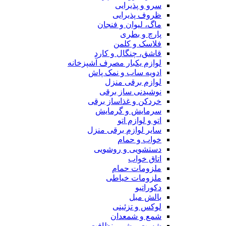
سرو و پذیرایی
ظروف پذیرایی
ماگ، لیوان و فنجان
پارچ و بطری
فلاسک و کلمن
قاشق، چنگال و کارد
لوازم یکبار مصرف آشپزخانه
ادویه ساب و نمک پاش
لوازم برقی منزل
نوشیدنی ساز برقی
خردکن و غذاساز برقی
سرمایش و گرمایش
اتو و لوازم اتو
سایر لوازم برقی منزل
خواب و حمام
دستشویی و روشویی
اتاق خواب
ملزومات حمام
ملزومات خیاطی
دکوراتیو
بالش مبل
لوکس و تزئینی
شمع و شمعدان
شست و شو و نظافت