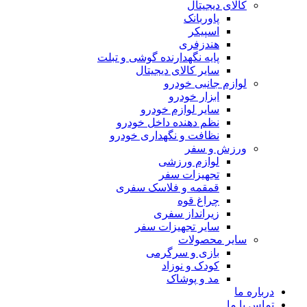
کالای دیجیتال
پاوربانک
اسپیکر
هندزفری
پایه نگهدارنده گوشی و تبلت
سایر کالای دیجیتال
لوازم جانبی خودرو
ابزار خودرو
سایر لوازم خودرو
نظم دهنده داخل خودرو
نظافت و نگهداری خودرو
ورزش و سفر
لوازم ورزشی
تجهیزات سفر
قمقمه و فلاسک سفری
چراغ قوه
زیرانداز سفری
سایر تجهیزات سفر
سایر محصولات
بازی و سرگرمی
کودک و نوزاد
مد و پوشاک
درباره ما
تماس با ما