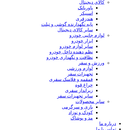
کالای دیجیتال
پاوربانک
اسپیکر
هندزفری
پایه نگهدارنده گوشی و تبلت
سایر کالای دیجیتال
لوازم جانبی خودرو
ابزار خودرو
سایر لوازم خودرو
نظم دهنده داخل خودرو
نظافت و نگهداری خودرو
ورزش و سفر
لوازم ورزشی
تجهیزات سفر
قمقمه و فلاسک سفری
چراغ قوه
زیرانداز سفری
سایر تجهیزات سفر
سایر محصولات
بازی و سرگرمی
کودک و نوزاد
مد و پوشاک
درباره ما
تماس با ما