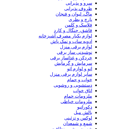
سرو و پذیرایی
ظروف پذیرایی
ماگ، لیوان و فنجان
پارچ و بطری
فلاسک و کلمن
قاشق، چنگال و کارد
لوازم یکبار مصرف آشپزخانه
ادویه ساب و نمک پاش
لوازم برقی منزل
نوشیدنی ساز برقی
خردکن و غذاساز برقی
سرمایش و گرمایش
اتو و لوازم اتو
سایر لوازم برقی منزل
خواب و حمام
دستشویی و روشویی
اتاق خواب
ملزومات حمام
ملزومات خیاطی
دکوراتیو
بالش مبل
لوکس و تزئینی
شمع و شمعدان
شست و شو و نظافت