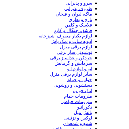
سرو و پذیرایی
ظروف پذیرایی
ماگ، لیوان و فنجان
پارچ و بطری
فلاسک و کلمن
قاشق، چنگال و کارد
لوازم یکبار مصرف آشپزخانه
ادویه ساب و نمک پاش
لوازم برقی منزل
نوشیدنی ساز برقی
خردکن و غذاساز برقی
سرمایش و گرمایش
اتو و لوازم اتو
سایر لوازم برقی منزل
خواب و حمام
دستشویی و روشویی
اتاق خواب
ملزومات حمام
ملزومات خیاطی
دکوراتیو
بالش مبل
لوکس و تزئینی
شمع و شمعدان
شست و شو و نظافت