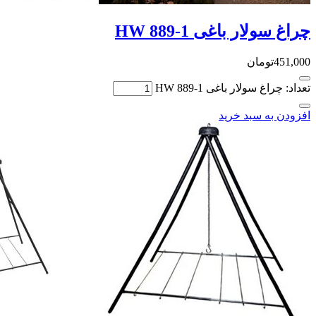
چراغ سولار باغی HW 889-1
451,000
تومان
تعداد: چراغ سولار باغی HW 889-1
افزودن به سبد خرید