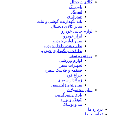
کالای دیجیتال
پاوربانک
اسپیکر
هندزفری
پایه نگهدارنده گوشی و تبلت
سایر کالای دیجیتال
لوازم جانبی خودرو
ابزار خودرو
سایر لوازم خودرو
نظم دهنده داخل خودرو
نظافت و نگهداری خودرو
ورزش و سفر
لوازم ورزشی
تجهیزات سفر
قمقمه و فلاسک سفری
چراغ قوه
زیرانداز سفری
سایر تجهیزات سفر
سایر محصولات
بازی و سرگرمی
کودک و نوزاد
مد و پوشاک
درباره ما
تماس با ما