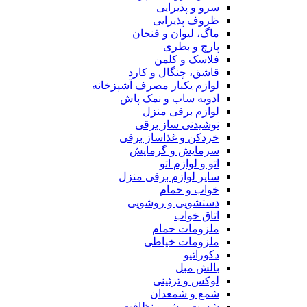
سرو و پذیرایی
ظروف پذیرایی
ماگ، لیوان و فنجان
پارچ و بطری
فلاسک و کلمن
قاشق، چنگال و کارد
لوازم یکبار مصرف آشپزخانه
ادویه ساب و نمک پاش
لوازم برقی منزل
نوشیدنی ساز برقی
خردکن و غذاساز برقی
سرمایش و گرمایش
اتو و لوازم اتو
سایر لوازم برقی منزل
خواب و حمام
دستشویی و روشویی
اتاق خواب
ملزومات حمام
ملزومات خیاطی
دکوراتیو
بالش مبل
لوکس و تزئینی
شمع و شمعدان
شست و شو و نظافت