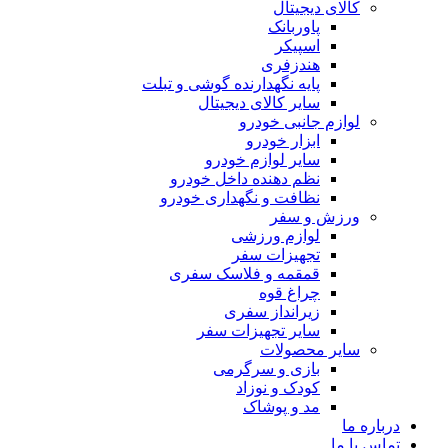
کالای دیجیتال
پاوربانک
اسپیکر
هندزفری
پایه نگهدارنده گوشی و تبلت
سایر کالای دیجیتال
لوازم جانبی خودرو
ابزار خودرو
سایر لوازم خودرو
نظم دهنده داخل خودرو
نظافت و نگهداری خودرو
ورزش و سفر
لوازم ورزشی
تجهیزات سفر
قمقمه و فلاسک سفری
چراغ قوه
زیرانداز سفری
سایر تجهیزات سفر
سایر محصولات
بازی و سرگرمی
کودک و نوزاد
مد و پوشاک
درباره ما
تماس با ما