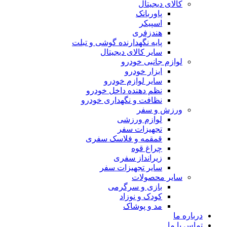
کالای دیجیتال
پاوربانک
اسپیکر
هندزفری
پایه نگهدارنده گوشی و تبلت
سایر کالای دیجیتال
لوازم جانبی خودرو
ابزار خودرو
سایر لوازم خودرو
نظم دهنده داخل خودرو
نظافت و نگهداری خودرو
ورزش و سفر
لوازم ورزشی
تجهیزات سفر
قمقمه و فلاسک سفری
چراغ قوه
زیرانداز سفری
سایر تجهیزات سفر
سایر محصولات
بازی و سرگرمی
کودک و نوزاد
مد و پوشاک
درباره ما
تماس با ما