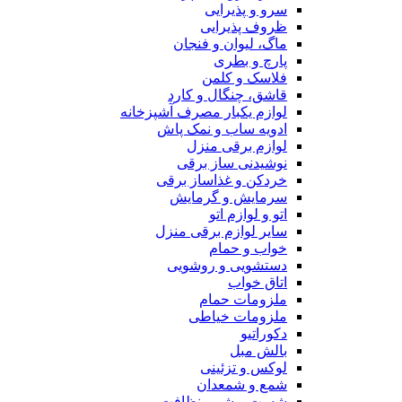
سرو و پذیرایی
ظروف پذیرایی
ماگ، لیوان و فنجان
پارچ و بطری
فلاسک و کلمن
قاشق، چنگال و کارد
لوازم یکبار مصرف آشپزخانه
ادویه ساب و نمک پاش
لوازم برقی منزل
نوشیدنی ساز برقی
خردکن و غذاساز برقی
سرمایش و گرمایش
اتو و لوازم اتو
سایر لوازم برقی منزل
خواب و حمام
دستشویی و روشویی
اتاق خواب
ملزومات حمام
ملزومات خیاطی
دکوراتیو
بالش مبل
لوکس و تزئینی
شمع و شمعدان
شست و شو و نظافت