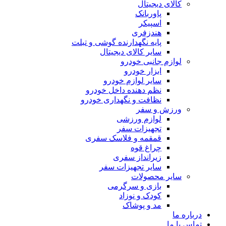
کالای دیجیتال
پاوربانک
اسپیکر
هندزفری
پایه نگهدارنده گوشی و تبلت
سایر کالای دیجیتال
لوازم جانبی خودرو
ابزار خودرو
سایر لوازم خودرو
نظم دهنده داخل خودرو
نظافت و نگهداری خودرو
ورزش و سفر
لوازم ورزشی
تجهیزات سفر
قمقمه و فلاسک سفری
چراغ قوه
زیرانداز سفری
سایر تجهیزات سفر
سایر محصولات
بازی و سرگرمی
کودک و نوزاد
مد و پوشاک
درباره ما
تماس با ما