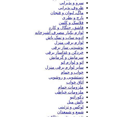
سرو و پذیرایی
ظروف پذیرایی
ماگ، لیوان و فنجان
پارچ و بطری
فلاسک و کلمن
قاشق، چنگال و کارد
لوازم یکبار مصرف آشپزخانه
ادویه ساب و نمک پاش
لوازم برقی منزل
نوشیدنی ساز برقی
خردکن و غذاساز برقی
سرمایش و گرمایش
اتو و لوازم اتو
سایر لوازم برقی منزل
خواب و حمام
دستشویی و روشویی
اتاق خواب
ملزومات حمام
ملزومات خیاطی
دکوراتیو
بالش مبل
لوکس و تزئینی
شمع و شمعدان
شست و شو و نظافت