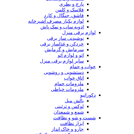
پارچ و بطری
فلاسک و کلمن
قاشق، چنگال و کارد
لوازم یکبار مصرف آشپزخانه
ادویه ساب و نمک پاش
لوازم برقی منزل
نوشیدنی ساز برقی
خردکن و غذاساز برقی
سرمایش و گرمایش
اتو و لوازم اتو
سایر لوازم برقی منزل
خواب و حمام
دستشویی و روشویی
اتاق خواب
ملزومات حمام
ملزومات خیاطی
دکوراتیو
بالش مبل
لوکس و تزئینی
شمع و شمعدان
شست و شو و نظافت
ابزار نظافت
جارو و خاک انداز