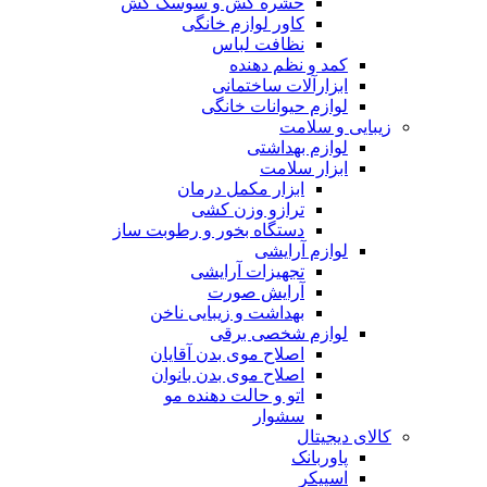
حشره کش و سوسک کش
کاور لوازم خانگی
نظافت لباس
کمد و نظم دهنده
ابزارآلات ساختمانی
لوازم حیوانات خانگی
زیبایی و سلامت
لوازم بهداشتی
ابزار سلامت
ابزار مکمل درمان
ترازو وزن کشی
دستگاه بخور و رطوبت ساز
لوازم آرایشی
تجهیزات آرایشی
آرایش صورت
بهداشت و زیبایی ناخن
لوازم شخصی برقی
اصلاح موی بدن آقایان
اصلاح موی بدن بانوان
اتو و حالت دهنده مو
سشوار
کالای دیجیتال
پاوربانک
اسپیکر