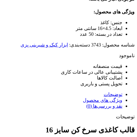
ای محصول:
س:
کاغذ
اد:
4.5×16 سانتی متر
داد در بسته:
50 عدد
محصول:
3743
دسته‌بندی:
ابزار کیک و شیرینی پزی
مت منصفانه
تیبانی عالی در ساعات کاری
الت کالاها
ویل پستی و باربری
ضیحات
ژگی های محصول
 و بررسی‌ها (0)
ت
کاغذی سرخ کن سایز 16