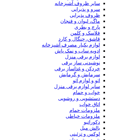
سایر ظروف آشپزخانه
سرو و پذیرایی
ظروف پذیرایی
ماگ، لیوان و فنجان
پارچ و بطری
فلاسک و کلمن
قاشق، چنگال و کارد
لوازم یکبار مصرف آشپزخانه
ادویه ساب و نمک پاش
لوازم برقی منزل
نوشیدنی ساز برقی
خردکن و غذاساز برقی
سرمایش و گرمایش
اتو و لوازم اتو
سایر لوازم برقی منزل
خواب و حمام
دستشویی و روشویی
اتاق خواب
ملزومات حمام
ملزومات خیاطی
دکوراتیو
بالش مبل
لوکس و تزئینی
شمع و شمعدان