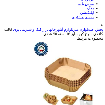
اس با ما
اگ
لیکیشن
ای مشتری
ی
لوازم منزل
لوازم آشپزخانه
ابزار کیک و شیرینی پزی
قالب
سایز 16 بسته 50 عددی
 مرتبط