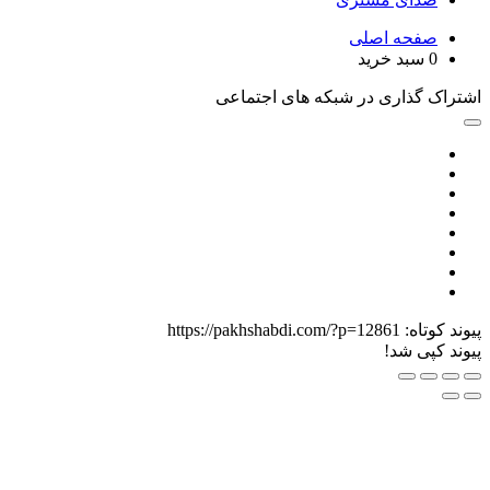
حه اصلی
سبد خرید
گذاری در شبکه های اجتماعی
اه:
https://pakhshabdi.com/?p=12861
ی شد!