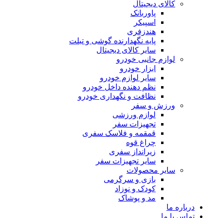
کالای دیجیتال
پاوربانک
اسپیکر
هندزفری
پایه نگهدارنده گوشی و تبلت
سایر کالای دیجیتال
لوازم جانبی خودرو
ابزار خودرو
سایر لوازم خودرو
نظم دهنده داخل خودرو
نظافت و نگهداری خودرو
ورزش و سفر
لوازم ورزشی
تجهیزات سفر
قمقمه و فلاسک سفری
چراغ قوه
زیرانداز سفری
سایر تجهیزات سفر
سایر محصولات
بازی و سرگرمی
کودک و نوزاد
مد و پوشاک
درباره ما
تماس با ما