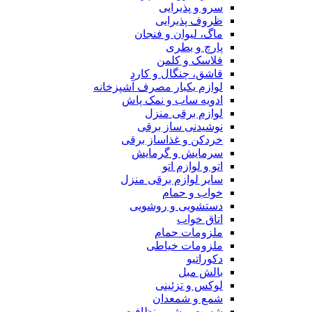
سرو و پذیرایی
ظروف پذیرایی
ماگ، لیوان و فنجان
پارچ و بطری
فلاسک و کلمن
قاشق، چنگال و کارد
لوازم یکبار مصرف آشپزخانه
ادویه ساب و نمک پاش
لوازم برقی منزل
نوشیدنی ساز برقی
خردکن و غذاساز برقی
سرمایش و گرمایش
اتو و لوازم اتو
سایر لوازم برقی منزل
خواب و حمام
دستشویی و روشویی
اتاق خواب
ملزومات حمام
ملزومات خیاطی
دکوراتیو
بالش مبل
لوکس و تزئینی
شمع و شمعدان
شست و شو و نظافت