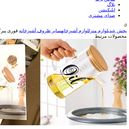
بلاگ
اپلیکیشن
صدای مشتری
0
پخش عبدی
لوازم منزل
لوازم آشپزخانه
سایر ظروف آشپزخانه
قوری پیرکس استو
محصولات مرتبط