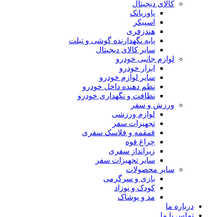
کالای دیجیتال
پاوربانک
اسپیکر
هندزفری
پایه نگهدارنده گوشی و تبلت
سایر کالای دیجیتال
لوازم جانبی خودرو
ابزار خودرو
سایر لوازم خودرو
نظم دهنده داخل خودرو
نظافت و نگهداری خودرو
ورزش و سفر
لوازم ورزشی
تجهیزات سفر
قمقمه و فلاسک سفری
چراغ قوه
زیرانداز سفری
سایر تجهیزات سفر
سایر محصولات
بازی و سرگرمی
کودک و نوزاد
مد و پوشاک
درباره ما
تماس با ما