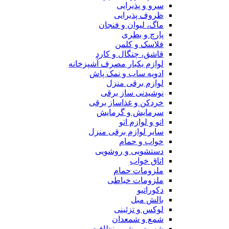
سرو و پذیرایی
ظروف پذیرایی
ماگ، لیوان و فنجان
پارچ و بطری
فلاسک و کلمن
قاشق، چنگال و کارد
لوازم یکبار مصرف آشپزخانه
ادویه ساب و نمک پاش
لوازم برقی منزل
نوشیدنی ساز برقی
خردکن و غذاساز برقی
سرمایش و گرمایش
اتو و لوازم اتو
سایر لوازم برقی منزل
خواب و حمام
دستشویی و روشویی
اتاق خواب
ملزومات حمام
ملزومات خیاطی
دکوراتیو
بالش مبل
لوکس و تزئینی
شمع و شمعدان
شست و شو و نظافت