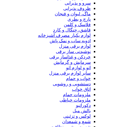
سرو و پذیرایی
ظروف پذیرایی
ماگ، لیوان و فنجان
پارچ و بطری
فلاسک و کلمن
قاشق، چنگال و کارد
لوازم یکبار مصرف آشپزخانه
ادویه ساب و نمک پاش
لوازم برقی منزل
نوشیدنی ساز برقی
خردکن و غذاساز برقی
سرمایش و گرمایش
اتو و لوازم اتو
سایر لوازم برقی منزل
خواب و حمام
دستشویی و روشویی
اتاق خواب
ملزومات حمام
ملزومات خیاطی
دکوراتیو
بالش مبل
لوکس و تزئینی
شمع و شمعدان
شست و شو و نظافت