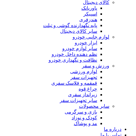
کالای دیجیتال
پاوربانک
اسپیکر
هندزفری
پایه نگهدارنده گوشی و تبلت
سایر کالای دیجیتال
لوازم جانبی خودرو
ابزار خودرو
سایر لوازم خودرو
نظم دهنده داخل خودرو
نظافت و نگهداری خودرو
ورزش و سفر
لوازم ورزشی
تجهیزات سفر
قمقمه و فلاسک سفری
چراغ قوه
زیرانداز سفری
سایر تجهیزات سفر
سایر محصولات
بازی و سرگرمی
کودک و نوزاد
مد و پوشاک
درباره ما
تماس با ما