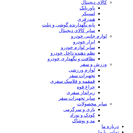
کالای دیجیتال
پاوربانک
اسپیکر
هندزفری
پایه نگهدارنده گوشی و تبلت
سایر کالای دیجیتال
لوازم جانبی خودرو
ابزار خودرو
سایر لوازم خودرو
نظم دهنده داخل خودرو
نظافت و نگهداری خودرو
ورزش و سفر
لوازم ورزشی
تجهیزات سفر
قمقمه و فلاسک سفری
چراغ قوه
زیرانداز سفری
سایر تجهیزات سفر
سایر محصولات
بازی و سرگرمی
کودک و نوزاد
مد و پوشاک
درباره ما
تماس با ما