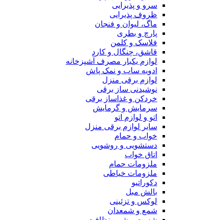
سرو و پذیرایی
ظروف پذیرایی
ماگ، لیوان و فنجان
پارچ و بطری
فلاسک و کلمن
قاشق، چنگال و کارد
لوازم یکبار مصرف آشپزخانه
ادویه ساب و نمک پاش
لوازم برقی منزل
نوشیدنی ساز برقی
خردکن و غذاساز برقی
سرمایش و گرمایش
اتو و لوازم اتو
سایر لوازم برقی منزل
خواب و حمام
دستشویی و روشویی
اتاق خواب
ملزومات حمام
ملزومات خیاطی
دکوراتیو
بالش مبل
لوکس و تزئینی
شمع و شمعدان
شست و شو و نظافت