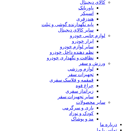
کالای دیجیتال
پاوربانک
اسپیکر
هندزفری
پایه نگهدارنده گوشی و تبلت
سایر کالای دیجیتال
لوازم جانبی خودرو
ابزار خودرو
سایر لوازم خودرو
نظم دهنده داخل خودرو
نظافت و نگهداری خودرو
ورزش و سفر
لوازم ورزشی
تجهیزات سفر
قمقمه و فلاسک سفری
چراغ قوه
زیرانداز سفری
سایر تجهیزات سفر
سایر محصولات
بازی و سرگرمی
کودک و نوزاد
مد و پوشاک
درباره ما
تماس با ما