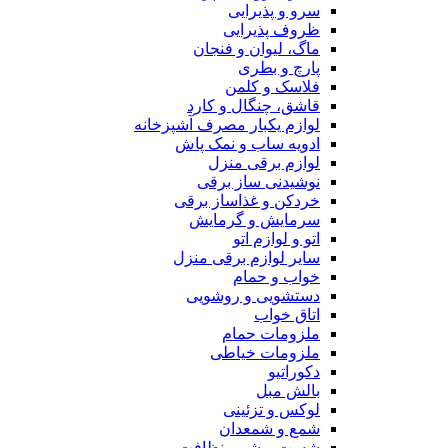
سرو و پذیرایی
ظروف پذیرایی
ماگ، لیوان و فنجان
پارچ و بطری
فلاسک و کلمن
قاشق، چنگال و کارد
لوازم یکبار مصرف آشپزخانه
ادویه ساب و نمک پاش
لوازم برقی منزل
نوشیدنی ساز برقی
خردکن و غذاساز برقی
سرمایش و گرمایش
اتو و لوازم اتو
سایر لوازم برقی منزل
خواب و حمام
دستشویی و روشویی
اتاق خواب
ملزومات حمام
ملزومات خیاطی
دکوراتیو
بالش مبل
لوکس و تزئینی
شمع و شمعدان
شست و شو و نظافت