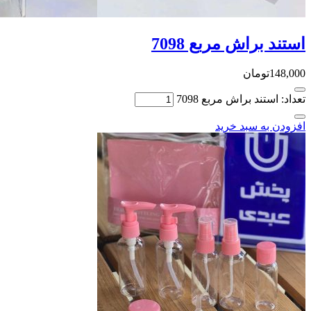
استند براش مربع 7098
148,000
تومان
تعداد: استند براش مربع 7098
افزودن به سبد خرید