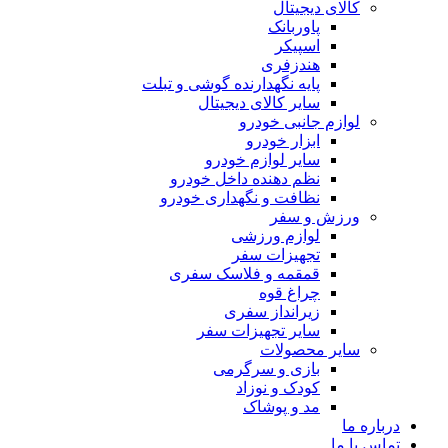
کالای دیجیتال
پاوربانک
اسپیکر
هندزفری
پایه نگهدارنده گوشی و تبلت
سایر کالای دیجیتال
لوازم جانبی خودرو
ابزار خودرو
سایر لوازم خودرو
نظم دهنده داخل خودرو
نظافت و نگهداری خودرو
ورزش و سفر
لوازم ورزشی
تجهیزات سفر
قمقمه و فلاسک سفری
چراغ قوه
زیرانداز سفری
سایر تجهیزات سفر
سایر محصولات
بازی و سرگرمی
کودک و نوزاد
مد و پوشاک
درباره ما
تماس با ما