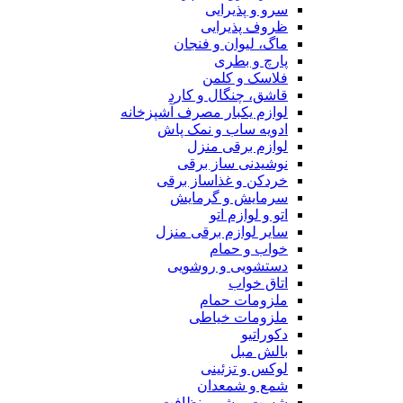
سرو و پذیرایی
ظروف پذیرایی
ماگ، لیوان و فنجان
پارچ و بطری
فلاسک و کلمن
قاشق، چنگال و کارد
لوازم یکبار مصرف آشپزخانه
ادویه ساب و نمک پاش
لوازم برقی منزل
نوشیدنی ساز برقی
خردکن و غذاساز برقی
سرمایش و گرمایش
اتو و لوازم اتو
سایر لوازم برقی منزل
خواب و حمام
دستشویی و روشویی
اتاق خواب
ملزومات حمام
ملزومات خیاطی
دکوراتیو
بالش مبل
لوکس و تزئینی
شمع و شمعدان
شست و شو و نظافت