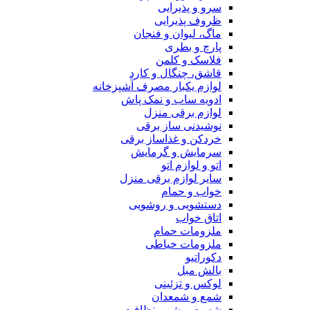
سرو و پذیرایی
ظروف پذیرایی
ماگ، لیوان و فنجان
پارچ و بطری
فلاسک و کلمن
قاشق، چنگال و کارد
لوازم یکبار مصرف آشپزخانه
ادویه ساب و نمک پاش
لوازم برقی منزل
نوشیدنی ساز برقی
خردکن و غذاساز برقی
سرمایش و گرمایش
اتو و لوازم اتو
سایر لوازم برقی منزل
خواب و حمام
دستشویی و روشویی
اتاق خواب
ملزومات حمام
ملزومات خیاطی
دکوراتیو
بالش مبل
لوکس و تزئینی
شمع و شمعدان
شست و شو و نظافت