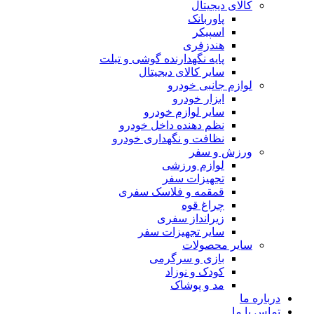
کالای دیجیتال
پاوربانک
اسپیکر
هندزفری
پایه نگهدارنده گوشی و تبلت
سایر کالای دیجیتال
لوازم جانبی خودرو
ابزار خودرو
سایر لوازم خودرو
نظم دهنده داخل خودرو
نظافت و نگهداری خودرو
ورزش و سفر
لوازم ورزشی
تجهیزات سفر
قمقمه و فلاسک سفری
چراغ قوه
زیرانداز سفری
سایر تجهیزات سفر
سایر محصولات
بازی و سرگرمی
کودک و نوزاد
مد و پوشاک
درباره ما
تماس با ما