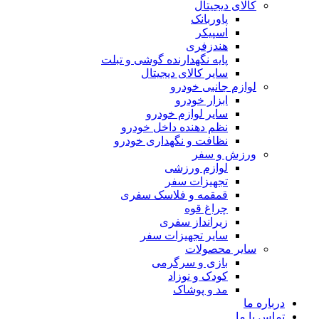
کالای دیجیتال
پاوربانک
اسپیکر
هندزفری
پایه نگهدارنده گوشی و تبلت
سایر کالای دیجیتال
لوازم جانبی خودرو
ابزار خودرو
سایر لوازم خودرو
نظم دهنده داخل خودرو
نظافت و نگهداری خودرو
ورزش و سفر
لوازم ورزشی
تجهیزات سفر
قمقمه و فلاسک سفری
چراغ قوه
زیرانداز سفری
سایر تجهیزات سفر
سایر محصولات
بازی و سرگرمی
کودک و نوزاد
مد و پوشاک
درباره ما
تماس با ما