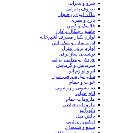
سرو و پذیرایی
ظروف پذیرایی
ماگ، لیوان و فنجان
پارچ و بطری
فلاسک و کلمن
قاشق، چنگال و کارد
لوازم یکبار مصرف آشپزخانه
ادویه ساب و نمک پاش
لوازم برقی منزل
نوشیدنی ساز برقی
خردکن و غذاساز برقی
سرمایش و گرمایش
اتو و لوازم اتو
سایر لوازم برقی منزل
خواب و حمام
دستشویی و روشویی
اتاق خواب
ملزومات حمام
ملزومات خیاطی
دکوراتیو
بالش مبل
لوکس و تزئینی
شمع و شمعدان
شست و شو و نظافت