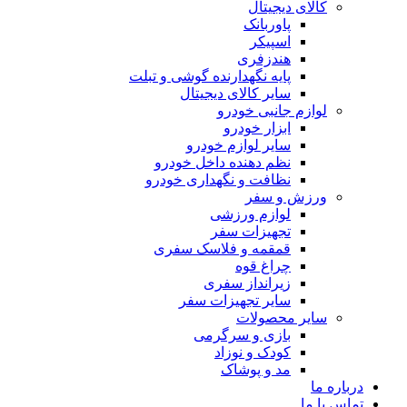
کالای دیجیتال
پاوربانک
اسپیکر
هندزفری
پایه نگهدارنده گوشی و تبلت
سایر کالای دیجیتال
لوازم جانبی خودرو
ابزار خودرو
سایر لوازم خودرو
نظم دهنده داخل خودرو
نظافت و نگهداری خودرو
ورزش و سفر
لوازم ورزشی
تجهیزات سفر
قمقمه و فلاسک سفری
چراغ قوه
زیرانداز سفری
سایر تجهیزات سفر
سایر محصولات
بازی و سرگرمی
کودک و نوزاد
مد و پوشاک
درباره ما
تماس با ما