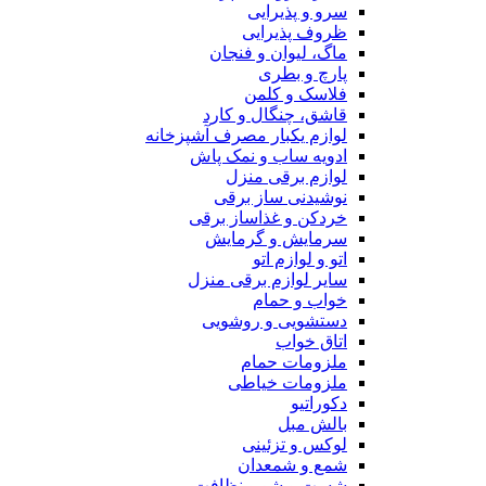
سرو و پذیرایی
ظروف پذیرایی
ماگ، لیوان و فنجان
پارچ و بطری
فلاسک و کلمن
قاشق، چنگال و کارد
لوازم یکبار مصرف آشپزخانه
ادویه ساب و نمک پاش
لوازم برقی منزل
نوشیدنی ساز برقی
خردکن و غذاساز برقی
سرمایش و گرمایش
اتو و لوازم اتو
سایر لوازم برقی منزل
خواب و حمام
دستشویی و روشویی
اتاق خواب
ملزومات حمام
ملزومات خیاطی
دکوراتیو
بالش مبل
لوکس و تزئینی
شمع و شمعدان
شست و شو و نظافت