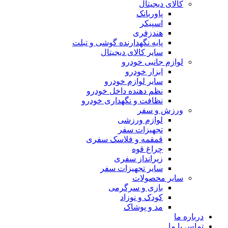
کالای دیجیتال
پاوربانک
اسپیکر
هندزفری
پایه نگهدارنده گوشی و تبلت
سایر کالای دیجیتال
لوازم جانبی خودرو
ابزار خودرو
سایر لوازم خودرو
نظم دهنده داخل خودرو
نظافت و نگهداری خودرو
ورزش و سفر
لوازم ورزشی
تجهیزات سفر
قمقمه و فلاسک سفری
چراغ قوه
زیرانداز سفری
سایر تجهیزات سفر
سایر محصولات
بازی و سرگرمی
کودک و نوزاد
مد و پوشاک
درباره ما
تماس با ما