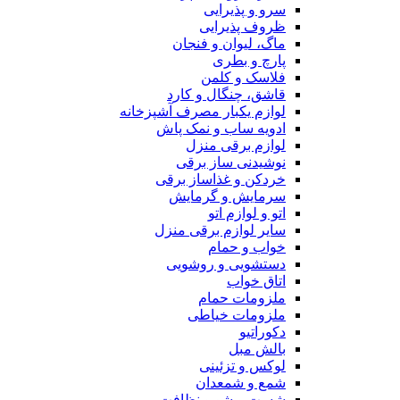
سرو و پذیرایی
ظروف پذیرایی
ماگ، لیوان و فنجان
پارچ و بطری
فلاسک و کلمن
قاشق، چنگال و کارد
لوازم یکبار مصرف آشپزخانه
ادویه ساب و نمک پاش
لوازم برقی منزل
نوشیدنی ساز برقی
خردکن و غذاساز برقی
سرمایش و گرمایش
اتو و لوازم اتو
سایر لوازم برقی منزل
خواب و حمام
دستشویی و روشویی
اتاق خواب
ملزومات حمام
ملزومات خیاطی
دکوراتیو
بالش مبل
لوکس و تزئینی
شمع و شمعدان
شست و شو و نظافت