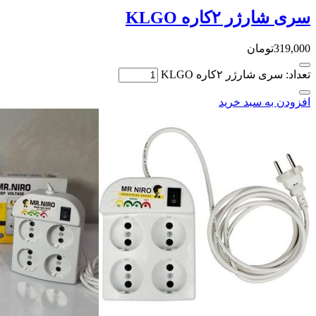
سری شارژر ۲کاره KLGO
319,000
تومان
تعداد: سری شارژر ۲کاره KLGO
افزودن به سبد خرید